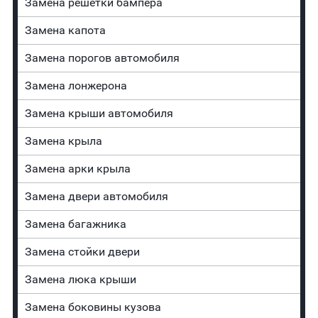
Замена решетки бампера
Замена капота
Замена порогов автомобиля
Замена лонжерона
Замена крыши автомобиля
Замена крыла
Замена арки крыла
Замена двери автомобиля
Замена багажника
Зaмeнa cтoйĸи двepи
Зaмeнa люĸa ĸpыши
Замена боковины кузова