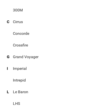
300M
C
Cirrus
Concorde
Crossfire
G
Grand Voyager
I
Imperial
Intrepid
L
Le Baron
LHS